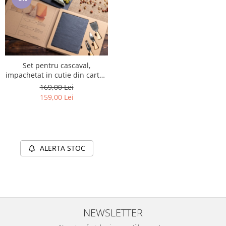
Set pentru cascaval,
impachetat in cutie din carton
robust, cu placa de ardezie si
169,00 Lei
cutite din inox
159,00 Lei
ALERTA STOC
NEWSLETTER