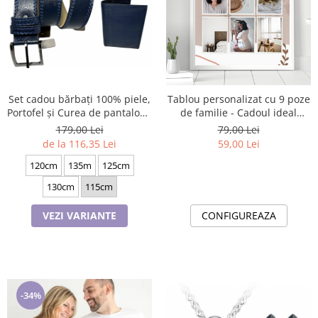
Set cadou bărbați 100% piele,
Tablou personalizat cu 9 poze
Portofel și Curea de pantaloni,
de familie - Cadoul ideal
culoare bleomarin cu striatii,
pentru familie TA4_P3
179,00 Lei
79,00 Lei
F-2106-4
Moments
de la 116,35 Lei
59,00 Lei
120cm
135m
125cm
130cm
115cm
VEZI VARIANTE
CONFIGUREAZA
-34%