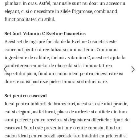
Cadouri pentru Doctori
plimbari in oras. Astfel, manusile sunt nu doar un accesoriu
Cadouri pentru Sfânta Maria
elegant, ci si o necesitate in zilele friguroase, combinand
Martisoare
functionalitatea cu stilul.
Set 5in1 Vitamin C Eveline Cosmetics
Acest set de ingrijire faciala de la Eveline Cosmetics este
conceput pentru a revitaliza si ilumina tenul. Continand
ingrediente de calitate, inclusiv vitamina C, acest set ajuta la
combaterea semnelor de oboseala si la imbunatatirea
aspectului pielii, fiind un cadou ideal pentru cineva care isi
doreste sa isi pastreze pielea tanara si stralucitoare.
Set pentru cascaval
Ideal pentru iubitorii de branzeturi, acest set este atat practic,
cat si elegant, astfel incat, placa de ardezie si cutitele din inox
sunt perfecte pentru servirea si degustarea diferitelor tipuri de
cascaval. Setul este prezentat intr-o cutie robusta, fiind un
cadou ideal pentru ocazii speciale sau intalniri cu prietenii si