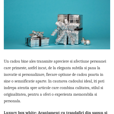
Etichete scolare
Cadouri barbati
Sepci personalizate
Seturi cadou barbati
Seturi cadou barbati portofel si curea
Bannere personalizate scoli si gradinite
Ceasuri pentru EL
Caserole personalizate sandwich
Cadouri craciun barbati
Saculeti personalizati
Cadouri personalizate barbati
Sticla de apa personalizata
Cadouri copii
Agende si caiete personalizate
Caciuli copii
Un cadou bine ales transmite apreciere si afectiune persoanei
Cadouri copii bebelusi 0+
care primeste, astfel incat, de la eleganta subtila si pana la
Lenjerii de pat Disney
inovatie si personalizare, fiecare optiune de cadou poarta in
Cadouri copii 1 an
sine o semnificatie aparte. In cautarea cadoului ideal, iti poti
Cadouri craciun copii
indrepa atentia spre articole care combina calitatea, stilul si
Colectia Disney
originalitatea, pentru a oferi o experienta memorabila si
Sticlă pentru apa Personalizată
personala.
Sepci personalizate
Seturi cadou pentru copii KID's Collection
Luxury box white: Aranjament cu trandafiri din sapun si