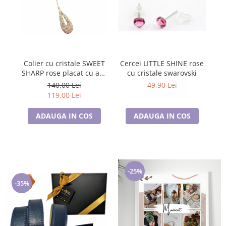
Colier cu cristale SWEET
Cercei LITTLE SHINE rose
C
SHARP rose placat cu aur
cu cristale swarovski
galben
140,00 Lei
49,90 Lei
119,00 Lei
ADAUGA IN COS
ADAUGA IN COS
-25%
-35%