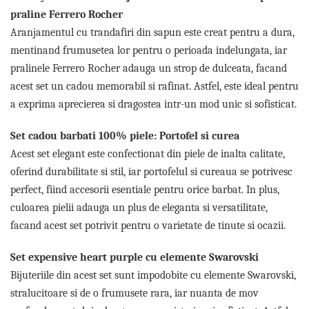
Lenjerii de pat pentru copii
praline Ferrero Rocher
Cadouri Cuplu
Aranjamentul cu trandafiri din sapun este creat pentru a dura,
Fashion
mentinand frumusetea lor pentru o perioada indelungata, iar
Pijamale de CRACIUN
pralinele Ferrero Rocher adauga un strop de dulceata, facand
Pijamale de dama
acest set un cadou memorabil si rafinat. Astfel, este ideal pentru
Pijamale de barbati
a exprima aprecierea si dragostea intr-un mod unic si sofisticat.
Halate si capoate
Set cadou barbati 100% piele: Portofel si curea
Pijamale
Acest set elegant este confectionat din piele de inalta calitate,
WINTER Collection
oferind durabilitate si stil, iar portofelul si cureaua se potrivesc
Halate si pijamale Family
perfect, fiind accesorii esentiale pentru orice barbat. In plus,
Incaltaminte
culoarea pielii adauga un plus de eleganta si versatilitate,
Seturi elegante femei
facand acest set potrivit pentru o varietate de tinute si ocazii.
Umbrele
Pijamale de copii
Set expensive heart purple cu elemente Swarovski
Pijamale BIG SIZE femei
Bijuteriile din acest set sunt impodobite cu elemente Swarovski,
Cadouri ocazii speciale
stralucitoare si de o frumusete rara, iar nuanta de mov
Tricouri de craciun