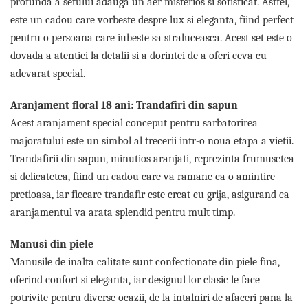
profunda a setului adauga un aer misterios si sofisticat. Astfel,
Tricouri de cuplu Valentine's Day
este un cadou care vorbeste despre lux si eleganta, fiind perfect
Valentine's Day
pentru o persoana care iubeste sa straluceasca. Acest set este o
Cadouri pentru Bunici
dovada a atentiei la detalii si a dorintei de a oferi ceva cu
Cadouri pentru Nasi si Fini
adevarat special.
Cadouri Craciun
Cadouri pentru Mama
Aranjament floral 18 ani: Trandafiri din sapun
Cadouri pentru profesori sau absolventi
Acest aranjament special conceput pentru sarbatorirea
Cadouri Back to school
majoratului este un simbol al trecerii intr-o noua etapa a vietii.
Cadouri de Paște
Trandafirii din sapun, minutios aranjati, reprezinta frumusetea
Cadouri Traditionale Romanesti
si delicatetea, fiind un cadou care va ramane ca o amintire
8 Martie
pretioasa, iar fiecare trandafir este creat cu grija, asigurand ca
Cadouri pentru CUPLU El & Ea
aranjamentul va arata splendid pentru mult timp.
Cadouri Iubitori de animale
Cadouri GRAVIDE
Manusi din piele
Cadouri pentru sportivi
Manusile de inalta calitate sunt confectionate din piele fina,
Cadouri Pensionare
oferind confort si eleganta, iar designul lor clasic le face
Cadouri Colegi, sefi sau angajati
potrivite pentru diverse ocazii, de la intalniri de afaceri pana la