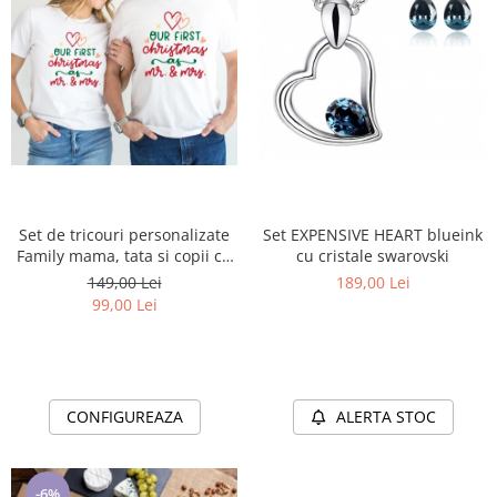
Set de tricouri personalizate
Set EXPENSIVE HEART blueink
Family mama, tata si copii cu
cu cristale swarovski
tematica de Craciun, PRIMUL
149,00 Lei
189,00 Lei
Craciun impreuna 1336
99,00 Lei
CONFIGUREAZA
ALERTA STOC
-6%