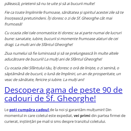
pălească, prietenii să nu te uite şi să ai bucurii multe!
Fie ca toate împlinirile frumoase, sănătatea şi spiritul acestei zile să te
însoţească pretutindeni. Îţi doresc o zi de Sf. Gheorghe cât mai
frumoasă!
Cu ocazia zilei tale onomastice iti doresc sa ai parte numai de lucruri
bune: sanatate, iubire, bucurii si momente frumoase alaturi de cei
dragi. La multi ani de Sfântul Gheorghe!
Ziua numelui să fie luminoasă și să se prelungească în multe altele
aducătoare de bucurii! La mulţi ani de Sfântul Gheorghe!
Cu ocazia zilei Sfântului tău, îţi doresc o oră de linişte, o zi senină, o
săptămână de bucurii, o lună de împliniri, un an de prosperitate, un
veac de sănătate, fericire şi iubire. La mulţi ani!
Descopera gama de peste 90 de
cadouri de Sf. Gheorghe!
Le
poți cumpăra cadoul
de la noi și garantăm mulțumiri! Din
momentul in care coletul este expediat,
vei primi
din partea firmei de
curierat, inştiinţări pe mail si sms despre tranzitul coletului.