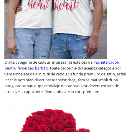
Tricouri de cuplu Valentine's Day
Valentine's Day
Cadouri pentru Bunici
Cadouri pentru Nasi si Fini
Cadouri Craciun
Cadouri pentru Mama
Cadouri pentru profesori sau absolventi
Cadouri Back to school
O alta categorie de cadouri interesante este cea de
Pachete cadou
Cadouri de Paște
pentru femei
sau
barbati
. Toate cadourile din aceasta categorie vor
Cadouri Traditionale Romanesti
veni ambalate deja in cutii de cadou cu funda premium de satin, astfel
incat le poti oferi direct persoanelor dragi, fara sa mai umbli dupa
8 Martie
pungi cadou sau dupa ambalaje de cadouri. Vor deveni extrem de
Cadouri pentru CUPLU El & Ea
atractive si captivante, fiind ambalate in cutii premium.
Cadouri Iubitori de animale
Cadouri GRAVIDE
Cadouri pentru sportivi
Cadouri Pensionare
Cadouri Colegi, sefi sau angajati