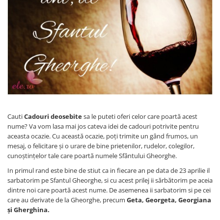
Etichete scolare
Cadouri barbati
Sepci personalizate
Seturi cadou barbati
Seturi cadou barbati portofel si curea
Bannere personalizate scoli si gradinite
Ceasuri pentru EL
Caserole personalizate sandwich
Cadouri craciun barbati
Saculeti personalizati
Cadouri personalizate barbati
Sticla de apa personalizata
Cadouri copii
Agende si caiete personalizate
Caciuli copii
Cauti
Cadouri deosebite
sa le puteti oferi celor care poartă acest
Cadouri copii bebelusi 0+
nume? Va vom lasa mai jos cateva idei de cadouri potrivite pentru
Lenjerii de pat Disney
aceasta ocazie. Cu această ocazie, poţi trimite un gând frumos, un
Cadouri copii 1 an
mesaj, o felicitare şi o urare de bine prietenilor, rudelor, colegilor,
cunoştinţelor tale care poartă numele Sfântului Gheorghe.
Cadouri craciun copii
In primul rand este bine de stiut ca in fiecare an pe data de 23 aprilie il
Colectia Disney
sarbatorim pe Sfantul Gheorghe, si cu acest prilej ii sărbătorim pe aceia
Sticlă pentru apa Personalizată
dintre noi care poartă acest nume. De asemenea ii sarbatorim si pe cei
Sepci personalizate
care au derivate de la Gheorghe, precum
Geta, Georgeta, Georgiana
Seturi cadou pentru copii KID's Collection
și Gherghina.