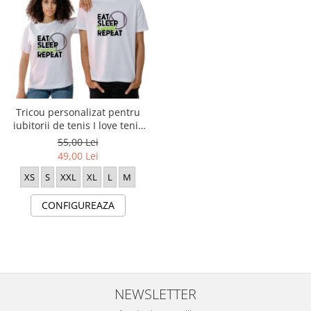
Tricou personalizat pentru
iubitorii de tenis I love tenis
TNS5009
55,00 Lei
49,00 Lei
XS
S
XXL
XL
L
M
CONFIGUREAZA
NEWSLETTER