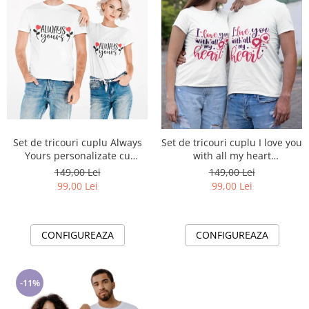
Set de tricouri cuplu Always
Set de tricouri cuplu I love you
Yours personalizate cu
with all my heart
tematica Valentines Day
personalizate cu tematica
149,00 Lei
149,00 Lei
Valentines Day
99,00 Lei
99,00 Lei
CONFIGUREAZA
CONFIGUREAZA
-11%