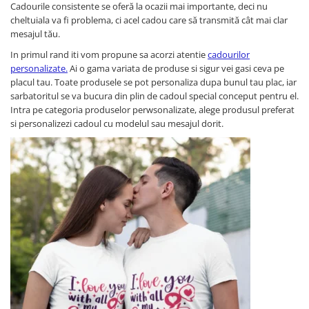
Lenjerii de pat pentru copii
Cadourile consistente se oferă la ocazii mai importante, deci nu
cheltuiala va fi problema, ci acel cadou care să transmită cât mai clar
Cadouri Cuplu
mesajul tău.
Fashion
In primul rand iti vom propune sa acorzi atentie
cadourilor
Pijamale de CRACIUN
personalizate.
Ai o gama variata de produse si sigur vei gasi ceva pe
Pijamale de dama
placul tau. Toate produsele se pot personaliza dupa bunul tau plac, iar
sarbatoritul se va bucura din plin de cadoul special conceput pentru el.
Pijamale de barbati
Intra pe categoria produselor perwsonalizate, alege produsul preferat
Halate si capoate
si personalizezi cadoul cu modelul sau mesajul dorit.
Pijamale
WINTER Collection
Halate si pijamale Family
Incaltaminte
Seturi elegante femei
Umbrele
Pijamale de copii
Pijamale BIG SIZE femei
Cadouri ocazii speciale
Tricouri de craciun