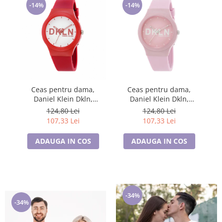
-14%
-14%
Ceas pentru dama,
Ceas pentru dama,
Daniel Klein Dkln,
Daniel Klein Dkln,
DK.1.12411.2
DK.1.12411.3
124,80 Lei
124,80 Lei
107,33 Lei
107,33 Lei
ADAUGA IN COS
ADAUGA IN COS
-34%
-34%