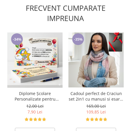
FRECVENT CUMPARATE
IMPREUNA
-34%
-35%
Cadoul perfect de Craciun
Diplome Școlare
set 2in1 cu manusi si esarfa
Personalizate pentru
foarte groasa si calduroasa
Absolventi de scoala sau
169,00 Lei
12,00 Lei
2523.07.06
gradinita
109,85 Lei
7,90 Lei