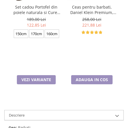
Cadouri pentru Doctori
Set cadou Portofel din
Ceas pentru barbati,
S
Cadouri pentru Sfânta Maria
poiele naturala si Curea
Daniel Klein Premium,
po
Martisoare
de barbati neagra, serie
DK.1.13709.2
de
189,00 Lei
258,00 Lei
mare battal, A702-
122,85 Lei
221,88 Lei
4.N_1379
150cm
170cm
160cm
VEZI VARIANTE
ADAUGA IN COS
Descriere
Gen:
Barbati