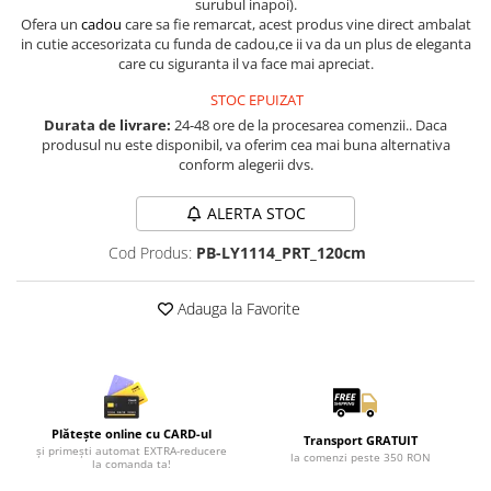
surubul inapoi).
Lenjerii de pat pentru copii
Ofera un
cadou
care sa fie remarcat, acest produs vine direct ambalat
Cadouri Cuplu
in cutie accesorizata cu funda de cadou,ce ii va da un plus de eleganta
care cu siguranta il va face mai apreciat.
Fashion
STOC EPUIZAT
Pijamale de CRACIUN
Durata de livrare:
24-48 ore de la procesarea comenzii.. Daca
Pijamale de dama
produsul nu este disponibil, va oferim cea mai buna alternativa
Pijamale de barbati
conform alegerii dvs.
Halate si capoate
ALERTA STOC
Pijamale
WINTER Collection
Cod Produs:
PB-LY1114_PRT_120cm
Halate si pijamale Family
Incaltaminte
Adauga la Favorite
Seturi elegante femei
Umbrele
Pijamale de copii
Pijamale BIG SIZE femei
Plătește online cu CARD-ul
Transport GRATUIT
Cadouri ocazii speciale
și primești automat EXTRA-reducere
la comenzi peste 350 RON
la comanda ta!
Tricouri de craciun