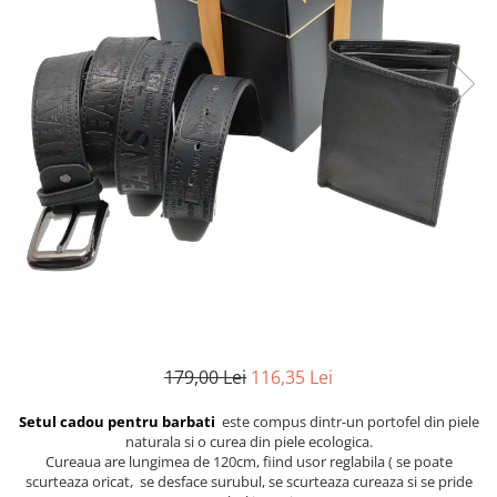
Etichete scolare
Cadouri barbati
Sepci personalizate
Seturi cadou barbati
Seturi cadou barbati portofel si curea
Bannere personalizate scoli si gradinite
Ceasuri pentru EL
Caserole personalizate sandwich
Cadouri craciun barbati
Saculeti personalizati
Cadouri personalizate barbati
Sticla de apa personalizata
Cadouri copii
Agende si caiete personalizate
Caciuli copii
Cadouri copii bebelusi 0+
Lenjerii de pat Disney
Cadouri copii 1 an
Cadouri craciun copii
179,00 Lei
116,35 Lei
Colectia Disney
Sticlă pentru apa Personalizată
Setul cadou pentru barbati
este compus dintr-un portofel din piele
naturala si o curea din piele ecologica.
Sepci personalizate
Cureaua are lungimea de 120cm, fiind usor reglabila ( se poate
Seturi cadou pentru copii KID's Collection
scurteaza oricat, se desface surubul, se scurteaza cureaza si se pride