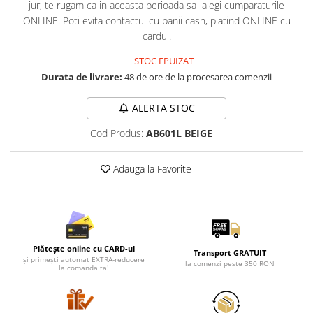
Lenjerii de pat pentru copii
jur, te rugam ca in aceasta perioada sa alegi cumparaturile
ONLINE. Poti evita contactul cu banii cash, platind ONLINE cu
Cadouri Cuplu
cardul.
Fashion
STOC EPUIZAT
Pijamale de CRACIUN
Durata de livrare:
48 de ore de la procesarea comenzii
Pijamale de dama
Pijamale de barbati
ALERTA STOC
Halate si capoate
Cod Produs:
AB601L BEIGE
Pijamale
WINTER Collection
Adauga la Favorite
Halate si pijamale Family
Incaltaminte
Seturi elegante femei
Umbrele
Pijamale de copii
Plătește online cu CARD-ul
Transport GRATUIT
și primești automat EXTRA-reducere
Pijamale BIG SIZE femei
la comenzi peste 350 RON
la comanda ta!
Cadouri ocazii speciale
Tricouri de craciun