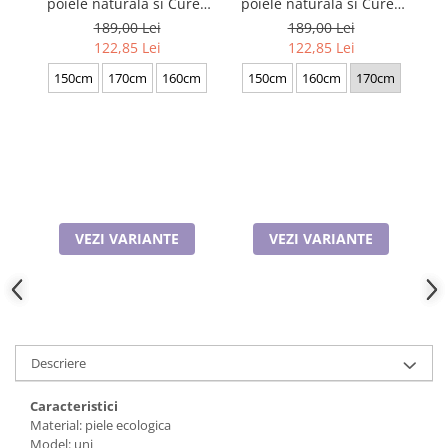
poiele naturala si Curea
poiele naturala si Curea
pie
Cadouri pentru Doctori
de barbati neagra, serie
de barbati neagra, serie
189,00 Lei
189,00 Lei
Cadouri pentru Sfânta Maria
mare battal, A702-
mare battal, A702-
b
122,85 Lei
122,85 Lei
Martisoare
4.N_1379
4.M_1123
150cm
170cm
160cm
150cm
160cm
170cm
VEZI VARIANTE
VEZI VARIANTE
Descriere
Caracteristici
Material: piele ecologica
Model: uni