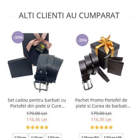
ALTI CLIENTI AU CUMPARAT
-35%
-35%
Set cadou pentru barbati cu
Pachet Promo Portofel de
Portofel din piele si Curea
piele si Curea de barbati
de barbati, negru 2210-4
neagra C130N-1881.4
179,00 Lei
179,00 Lei
116,35 Lei
116,35 Lei
120cm
115cm
130cm
125cm/50
120cm/48