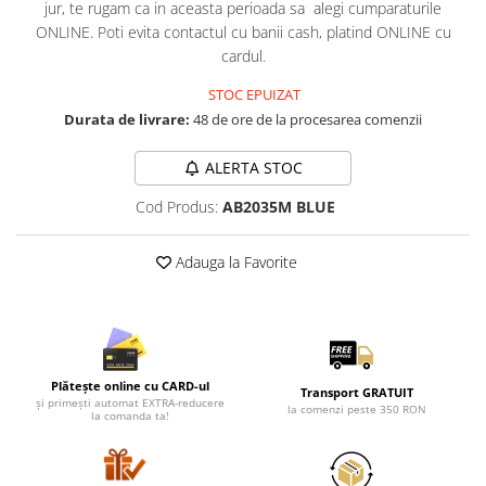
Lenjerii de pat pentru copii
jur, te rugam ca in aceasta perioada sa alegi cumparaturile
ONLINE. Poti evita contactul cu banii cash, platind ONLINE cu
Cadouri Cuplu
cardul.
Fashion
STOC EPUIZAT
Pijamale de CRACIUN
Durata de livrare:
48 de ore de la procesarea comenzii
Pijamale de dama
Pijamale de barbati
ALERTA STOC
Halate si capoate
Cod Produs:
AB2035M BLUE
Pijamale
WINTER Collection
Adauga la Favorite
Halate si pijamale Family
Incaltaminte
Seturi elegante femei
Umbrele
Pijamale de copii
Plătește online cu CARD-ul
Transport GRATUIT
și primești automat EXTRA-reducere
Pijamale BIG SIZE femei
la comenzi peste 350 RON
la comanda ta!
Cadouri ocazii speciale
Tricouri de craciun