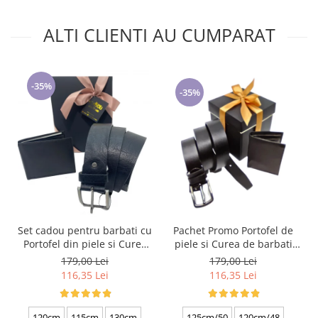
ALTI CLIENTI AU CUMPARAT
-35%
-35%
Set cadou pentru barbati cu
Pachet Promo Portofel de
Portofel din piele si Curea
piele si Curea de barbati
de barbati, negru 2210-4
neagra C130N-1881.4
179,00 Lei
179,00 Lei
116,35 Lei
116,35 Lei
120cm
115cm
130cm
125cm/50
120cm/48