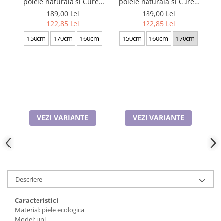
poiele naturala si Curea
poiele naturala si Curea
pie
Cadouri pentru Doctori
de barbati neagra, serie
de barbati neagra, serie
189,00 Lei
189,00 Lei
Cadouri pentru Sfânta Maria
mare battal, A702-
mare battal, A702-
b
122,85 Lei
122,85 Lei
Martisoare
4.N_1379
4.M_1123
150cm
170cm
160cm
150cm
160cm
170cm
VEZI VARIANTE
VEZI VARIANTE
Descriere
Caracteristici
Material: piele ecologica
Model: uni