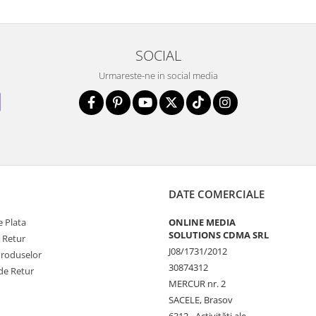
SOCIAL
Urmareste-ne in social media
DATE COMERCIALE
 Plata
ONLINE MEDIA
SOLUTIONS CDMA SRL
e Retur
J08/1731/2012
Produselor
30874312
de Retur
MERCUR nr. 2
SACELE, Brasov
6312 - Activităţi ale