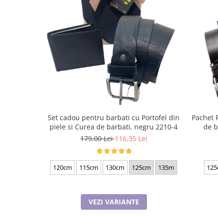
Set cadou pentru barbati cu Portofel din
Pachet 
piele si Curea de barbati, negru 2210-4
de b
179,00 Lei
116,35 Lei
120cm
115cm
130cm
125cm
135m
125
VEZI VARIANTE