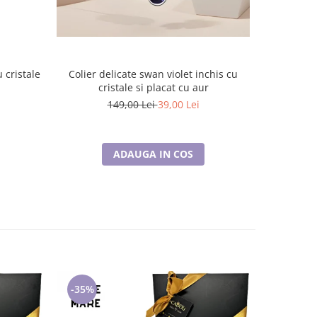
 cristale
Colier delicate swan violet inchis cu
Set biju
cristale si placat cu aur
149,00 Lei
39,00 Lei
ADAUGA IN COS
-35%