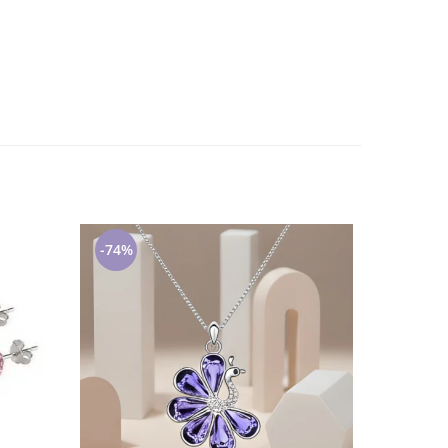
-74%
-79%