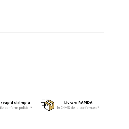
r rapid si simplu
Livrare RAPIDA
ile conform politicii*
In 24/48 de la confirmare*