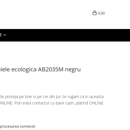
0,00
E
piele ecologica AB2035M negru
te proteja pe tine si pe cei din jur, te rugam ca in aceasta
NLINE. Poti evita contactul cu banii cash, platind ONLINE
 procesarea comenzii