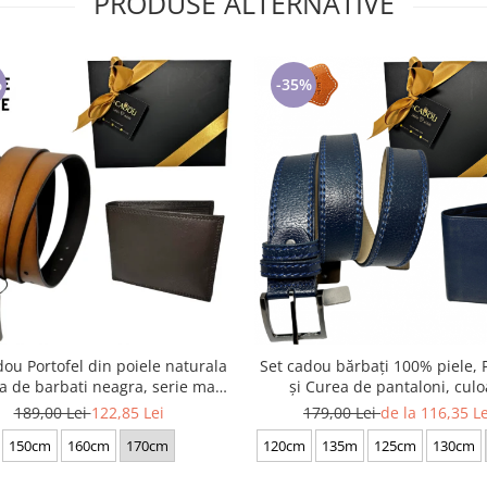
PRODUSE ALTERNATIVE
%
-35%
dou Portofel din poiele naturala
Set cadou bărbați 100% piele, P
a de barbati neagra, serie mare
și Curea de pantaloni, culo
battal, A702-4.M_1123
bleomarin cu striatii, F-210
189,00 Lei
122,85 Lei
179,00 Lei
de la 116,35 Le
150cm
160cm
170cm
120cm
135m
125cm
130cm