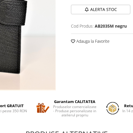
ALERTA STOC
Cod Produs:
AB2035M negru
Adauga la Favorite
Garantam CALITATEA
ort GRATUIT
Retu
Produselor comercializate
i peste 350 RON
- Produse personalizate in
In 14 z
atelierul propriu