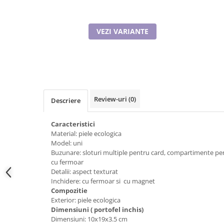
Tricouri de cuplu Valentine's Day
Valentine's Day
VEZI VARIANTE
Cadouri pentru Bunici
Cadouri pentru Nasi si Fini
Cadouri Craciun
Cadouri pentru Mama
Cadouri pentru profesori sau absolventi
Cadouri Back to school
Review-uri
(0)
Descriere
Cadouri de Paște
Cadouri Traditionale Romanesti
Caracteristici
Material: piele ecologica
8 Martie
Model: uni
Cadouri pentru CUPLU El & Ea
Buzunare: sloturi multiple pentru card, compartimente p
cu fermoar
Cadouri Iubitori de animale
Detalii: aspect texturat
Cadouri GRAVIDE
Inchidere: cu fermoar si cu magnet
Cadouri pentru sportivi
Compozitie
Exterior: piele ecologica
Cadouri Pensionare
Dimensiuni ( portofel inchis)
Cadouri Colegi, sefi sau angajati
Dimensiuni: 10x19x3.5 cm