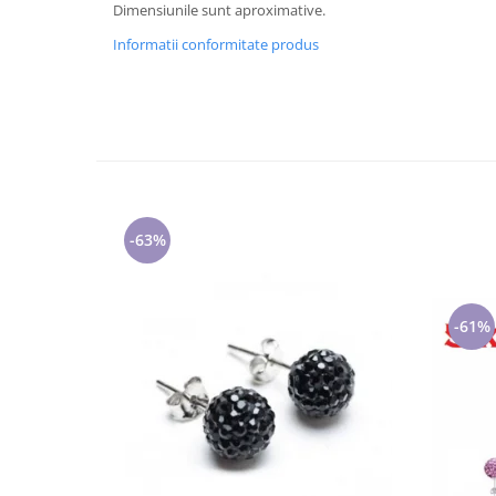
Cadouri pentru Doctori
Dimensiunile sunt aproximative.
Cadouri pentru Sfânta Maria
Informatii conformitate produs
Martisoare
-63%
-61%