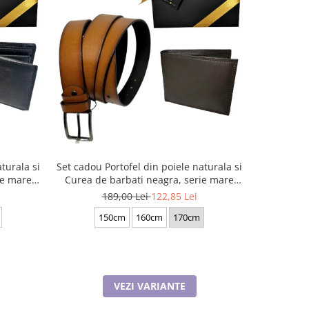
-35%
turala si
Set cadou Portofel din poiele naturala si
Set cadou 
ie mare
Curea de barbati neagra, serie mare
Curea di
battal, A702-4.M_1123
latim
189,00 Lei
122,85 Lei
1
150cm
160cm
170cm
130cm
VEZI VARIANTE