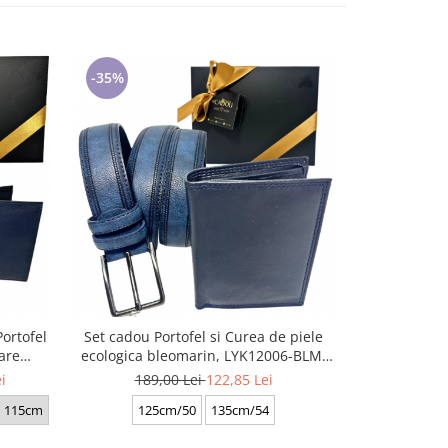
-35%
-35%
ortofel
Set cadou Portofel si Curea de piele
Set cadou pe
are
ecologica bleomarin, LYK12006-BLM,
piele si C
6-4
latime curea 3.5cm, e-CADOU
maro
i
189,00 Lei
122,85 Lei
179,
115cm
125cm/50
135cm/54