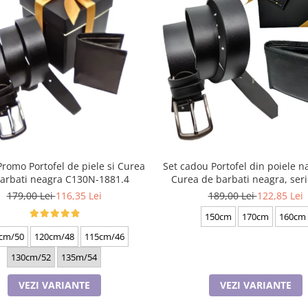
Promo Portofel de piele si Curea
Set cadou Portofel din poiele na
arbati neagra C130N-1881.4
Curea de barbati neagra, ser
battal, A702-4.N_1379
179,00 Lei
116,35 Lei
189,00 Lei
122,85 Lei
150cm
170cm
160cm
cm/50
120cm/48
115cm/46
130cm/52
135m/54
VEZI VARIANTE
VEZI VARIANTE