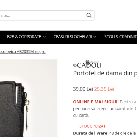
B2B & CORPORATE
CEASURI SI OCHELARI
SCOLI & GRADINIT
 ecologica AB2035M negru
Portofel de dama din 
39,00 Lei
25,35 Lei
ONLINE E MAI SIGUR!
Pentru a 
perioada sa alegi cumparaturile O
cu cardul.
STOC EPUIZAT
Durata de livrare:
48 de ore de la