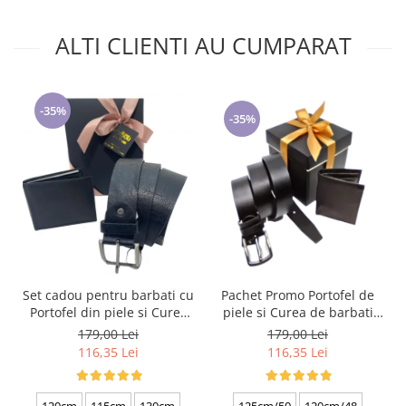
ALTI CLIENTI AU CUMPARAT
-35%
-35%
Set cadou pentru barbati cu
Pachet Promo Portofel de
Portofel din piele si Curea
piele si Curea de barbati
de barbati, negru 2210-4
neagra C130N-1881.4
179,00 Lei
179,00 Lei
116,35 Lei
116,35 Lei