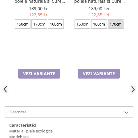
poiele naturala si Curea
poiele naturala si Curea
pie
Cadouri pentru Doctori
de barbati neagra, serie
de barbati neagra, serie
189,00 Lei
189,00 Lei
Cadouri pentru Sfânta Maria
mare battal, A702-
mare battal, A702-
b
122,85 Lei
122,85 Lei
Martisoare
4.N_1379
4.M_1123
150cm
170cm
160cm
150cm
160cm
170cm
VEZI VARIANTE
VEZI VARIANTE
Descriere
Caracteristici
Material: piele ecologica
Model: uni