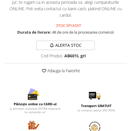
Lenjerii de pat pentru copii
jur, te rugam ca in aceasta perioada sa alegi cumparaturile
ONLINE. Poti evita contactul cu banii cash, platind ONLINE cu
Cadouri Cuplu
cardul.
Fashion
STOC EPUIZAT
Pijamale de CRACIUN
Durata de livrare:
48 de ore de la procesarea comenzii
Pijamale de dama
Pijamale de barbati
ALERTA STOC
Halate si capoate
Cod Produs:
AB601L gri
Pijamale
WINTER Collection
Adauga la Favorite
Halate si pijamale Family
Incaltaminte
Seturi elegante femei
Umbrele
Pijamale de copii
Plătește online cu CARD-ul
Transport GRATUIT
și primești automat EXTRA-reducere
Pijamale BIG SIZE femei
la comenzi peste 350 RON
la comanda ta!
Cadouri ocazii speciale
Tricouri de craciun