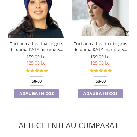
Turban catifea foarte gros
Turban catifea foarte gros
de dama KATY marime 58-
de dama KATY marime 58-
60, captuseala polar,
60, captuseala polar,
159,00 Lei
159,00 Lei
culoare bleomarin
culoare wine
125,00 Lei
125,00 Lei
58-60
58-60
ADAUGA IN COS
ADAUGA IN COS
ALTI CLIENTI AU CUMPARAT