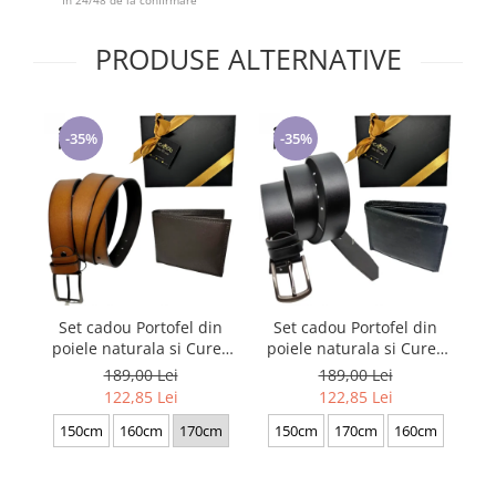
Cadouri pentru Doctori
Cadouri pentru Sfânta Maria
PRODUSE ALTERNATIVE
Martisoare
-35%
-35%
Set cadou Portofel din
Set cadou Portofel din
poiele naturala si Curea
poiele naturala si Curea
D
de barbati neagra, serie
de barbati neagra, serie
189,00 Lei
189,00 Lei
mare battal, A702-
mare battal, A702-
122,85 Lei
122,85 Lei
4.M_1123
4.N_1379
150cm
160cm
170cm
150cm
170cm
160cm