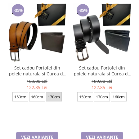
-35%
-35%
Set cadou Portofel din
Set cadou Portofel din
poiele naturala si Curea de
poiele naturala si Curea de
barbati neagra, serie mare
barbati neagra, serie mare
189,00 Lei
189,00 Lei
battal, A702-4.M_1123
battal, A702-4.N_1379
122,85 Lei
122,85 Lei
150cm
160cm
170cm
150cm
170cm
160cm
VEZI VARIANTE
VEZI VARIANTE