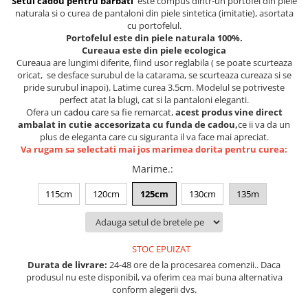
Setul cadou pentru barbati
este compus dintr-un portofel din piele
Lenjerii de pat pentru copii
naturala si o curea de pantaloni din piele sintetica (imitatie), asortata
Cadouri Cuplu
cu portofelul.
Portofelul este din piele naturala 100%.
Fashion
Cureaua este din piele ecologica
Cureaua are lungimi diferite, fiind usor reglabila ( se poate scurteaza
Pijamale de CRACIUN
oricat, se desface surubul de la catarama, se scurteaza cureaza si se
Pijamale de dama
pride surubul inapoi). Latime curea 3.5cm. Modelul se potriveste
perfect atat la blugi, cat si la pantaloni eleganti.
Pijamale de barbati
Ofera un
cadou
care sa fie remarcat,
acest produs vine direct
Halate si capoate
ambalat in cutie accesorizata cu funda de cadou,
ce ii va da un
Pijamale
plus de eleganta care cu siguranta il va face mai apreciat.
Va rugam sa selectati mai jos marimea dorita pentru curea:
WINTER Collection
Marime.
:
Halate si pijamale Family
Incaltaminte
115cm
120cm
125cm
130cm
135m
Seturi elegante femei
Umbrele
Pijamale de copii
STOC EPUIZAT
Pijamale BIG SIZE femei
Durata de livrare:
24-48 ore de la procesarea comenzii.. Daca
produsul nu este disponibil, va oferim cea mai buna alternativa
Cadouri ocazii speciale
conform alegerii dvs.
Tricouri de craciun