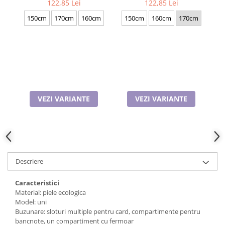
122,85 Lei
122,85 Lei
Cadouri pentru Doctori
4.N_1379
4.M_1123
Cadouri pentru Sfânta Maria
150cm
170cm
160cm
150cm
160cm
170cm
Martisoare
VEZI VARIANTE
VEZI VARIANTE
Descriere
Caracteristici
Material: piele ecologica
Model: uni
Buzunare: sloturi multiple pentru card, compartimente pentru
bancnote, un compartiment cu fermoar