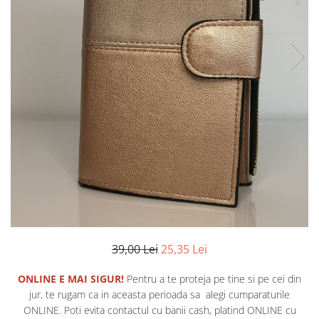
Etichete scolare
Cadouri barbati
Sepci personalizate
Seturi cadou barbati
Seturi cadou barbati portofel si curea
Bannere personalizate scoli si gradinite
Ceasuri pentru EL
Caserole personalizate sandwich
Cadouri craciun barbati
Saculeti personalizati
Cadouri personalizate barbati
Sticla de apa personalizata
Cadouri copii
Agende si caiete personalizate
Caciuli copii
Cadouri copii bebelusi 0+
Lenjerii de pat Disney
Cadouri copii 1 an
Cadouri craciun copii
39,00 Lei
25,35 Lei
Colectia Disney
Sticlă pentru apa Personalizată
ONLINE E MAI SIGUR!
Pentru a te proteja pe tine si pe cei din
Sepci personalizate
jur, te rugam ca in aceasta perioada sa alegi cumparaturile
Seturi cadou pentru copii KID's Collection
ONLINE. Poti evita contactul cu banii cash, platind ONLINE cu