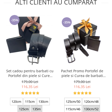
ALTI CLIENTI AU CUMPARAT
-35%
-35%
Set cadou pentru barbati cu
Pachet Promo Portofel de
Portofel din piele si Curea
piele si Curea de barbati
de barbati, negru 2210-4
neagra C130N-1881.4
179,00 Lei
179,00 Lei
116,35 Lei
116,35 Lei
120cm
115cm
130cm
125cm/50
120cm/48
125cm
135m
115cm/46
130cm/52