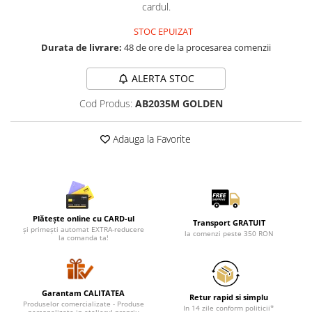
Lenjerii de pat pentru copii
cardul.
Cadouri Cuplu
STOC EPUIZAT
Fashion
Durata de livrare:
48 de ore de la procesarea comenzii
Pijamale de CRACIUN
ALERTA STOC
Pijamale de dama
Pijamale de barbati
Cod Produs:
AB2035M GOLDEN
Halate si capoate
Pijamale
Adauga la Favorite
WINTER Collection
Halate si pijamale Family
Incaltaminte
Seturi elegante femei
Plătește online cu CARD-ul
Transport GRATUIT
Umbrele
și primești automat EXTRA-reducere
la comenzi peste 350 RON
la comanda ta!
Pijamale de copii
Pijamale BIG SIZE femei
Cadouri ocazii speciale
Garantam CALITATEA
Retur rapid si simplu
Tricouri de craciun
Produselor comercializate - Produse
In 14 zile conform politicii*