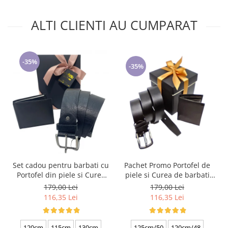
ALTI CLIENTI AU CUMPARAT
-35%
-35%
Set cadou pentru barbati cu
Pachet Promo Portofel de
Portofel din piele si Curea
piele si Curea de barbati
de barbati, negru 2210-4
neagra C130N-1881.4
179,00 Lei
179,00 Lei
116,35 Lei
116,35 Lei
120cm
115cm
130cm
125cm/50
120cm/48