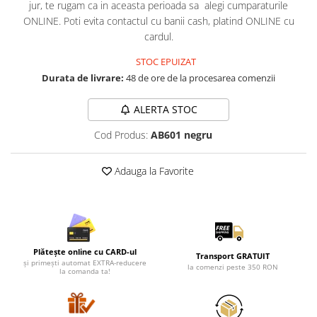
Lenjerii de pat pentru copii
jur, te rugam ca in aceasta perioada sa alegi cumparaturile
ONLINE. Poti evita contactul cu banii cash, platind ONLINE cu
Cadouri Cuplu
cardul.
Fashion
STOC EPUIZAT
Pijamale de CRACIUN
Durata de livrare:
48 de ore de la procesarea comenzii
Pijamale de dama
Pijamale de barbati
ALERTA STOC
Halate si capoate
Cod Produs:
AB601 negru
Pijamale
WINTER Collection
Adauga la Favorite
Halate si pijamale Family
Incaltaminte
Seturi elegante femei
Umbrele
Pijamale de copii
Plătește online cu CARD-ul
Transport GRATUIT
și primești automat EXTRA-reducere
Pijamale BIG SIZE femei
la comenzi peste 350 RON
la comanda ta!
Cadouri ocazii speciale
Tricouri de craciun