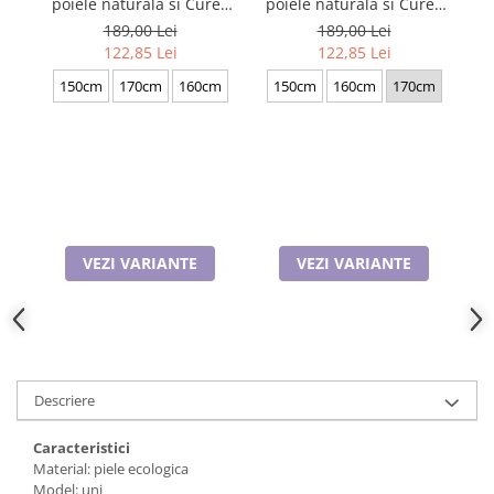
poiele naturala si Curea
poiele naturala si Curea
pie
Cadouri pentru Doctori
de barbati neagra, serie
de barbati neagra, serie
189,00 Lei
189,00 Lei
Cadouri pentru Sfânta Maria
mare battal, A702-
mare battal, A702-
b
122,85 Lei
122,85 Lei
Martisoare
4.N_1379
4.M_1123
150cm
170cm
160cm
150cm
160cm
170cm
VEZI VARIANTE
VEZI VARIANTE
Descriere
Caracteristici
Material: piele ecologica
Model: uni