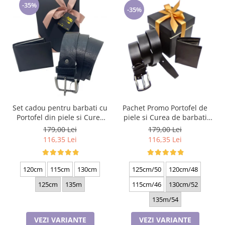
-35%
-35%
Set cadou pentru barbati cu
Pachet Promo Portofel de
Portofel din piele si Curea
piele si Curea de barbati
de barbati, negru 2210-4
neagra C130N-1881.4
179,00 Lei
179,00 Lei
116,35 Lei
116,35 Lei
120cm
115cm
130cm
125cm/50
120cm/48
125cm
135m
115cm/46
130cm/52
135m/54
VEZI VARIANTE
VEZI VARIANTE