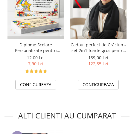
Diplome Școlare
Cadoul perfect de Crăciun -
Personalizate pentru
set 2in1 foarte gros pentru
Absolventi de scoala sau
femei 5709 negru
12,00 Lei
189,00 Lei
gradinita
7,90 Lei
122,85 Lei
CONFIGUREAZA
CONFIGUREAZA
ALTI CLIENTI AU CUMPARAT