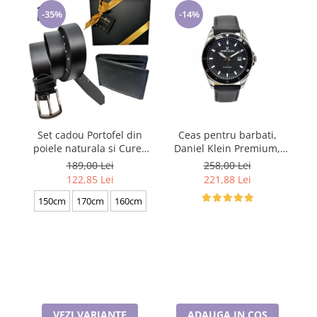
Cadouri pentru Doctori
-35%
-14%
Cadouri pentru Sfânta Maria
Martisoare
Set cadou Portofel din
Ceas pentru barbati,
S
poiele naturala si Curea
Daniel Klein Premium,
po
de barbati neagra, serie
DK.1.13709.2
de
189,00 Lei
258,00 Lei
mare battal, A702-
122,85 Lei
221,88 Lei
4.N_1379
150cm
170cm
160cm
VEZI VARIANTE
ADAUGA IN COS