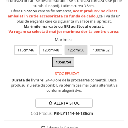
scurteaza oricat, se desface surubul, se scurteaza cureaza si se pride
Lenjerii de pat pentru copii
surubul inapoi). Latime curea 3.5cm.
Cadouri Cuplu
Ofera un
cadou
care sa fie remarcat,
acest produs vine direct
ambalat in cutie accesorizata cu funda de cadou
,ce ii va da un
Fashion
plus de eleganta care cu siguranta il va face mai apreciat.
Marimile marcate cu GRI au Stocul epuizat.
Pijamale de CRACIUN
Va rugam sa selectati mai jos marimea dorita pentru curea:
Pijamale de dama
Marime.
:
Pijamale de barbati
Halate si capoate
115cm/46
120cm/48
125cm/50
130cm/52
Pijamale
135m/54
WINTER Collection
Halate si pijamale Family
STOC EPUIZAT
Incaltaminte
Durata de livrare:
24-48 ore de la procesarea comenzii.. Daca
produsul nu este disponibil, va oferim cea mai buna alternativa
Seturi elegante femei
conform alegerii dvs.
Umbrele
Pijamale de copii
ALERTA STOC
Pijamale BIG SIZE femei
Cod Produs:
PB-LY1114-N-135cm
Cadouri ocazii speciale
Tricouri de craciun
Adauga la Favorite