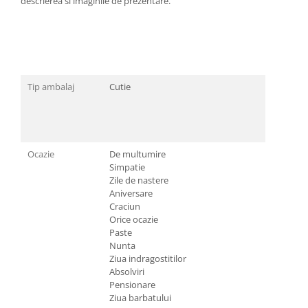
descrierea si imaginile de prezentare.
Tip ambalaj
Cutie
Ocazie
De multumire
Simpatie
Zile de nastere
Aniversare
Craciun
Orice ocazie
Paste
Nunta
Ziua indragostitilor
Absolviri
Pensionare
Ziua barbatului